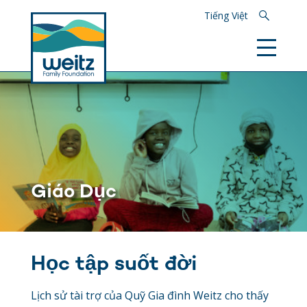
Tìm kiếm
Tiếng Việt
Giáo Dục
Học tập suốt đời
Lịch sử tài trợ của Quỹ Gia đình Weitz cho thấy