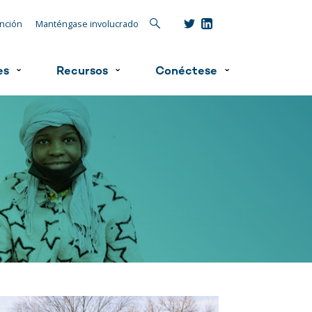
Búsqueda
ención
Manténgase involucrado
es
Recursos
Conéctese
ˇ
ˇ
ˇ