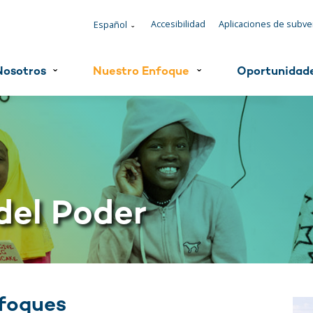
Accesibilidad
Aplicaciones de subv
Español
ˇ
Nosotros
Nuestro Enfoque
Oportunidad
ˇ
ˇ
del Poder
nfoques