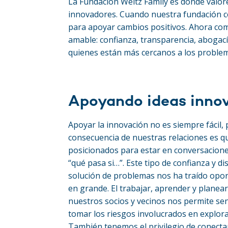
La Fundación Weitz Family es donde valor
innovadores. Cuando nuestra fundación co
para apoyar cambios positivos. Ahora co
amable: confianza, transparencia, abogacía
quienes están más cercanos a los proble
Apoyando ideas inno
Apoyar la innovación no es siempre fácil,
consecuencia de nuestras relaciones es 
posicionados para estar en conversacione
“qué pasa si…”. Este tipo de confianza y di
solución de problemas nos ha traído opo
en grande. El trabajar, aprender y planea
nuestros socios y vecinos nos permite s
tomar los riesgos involucrados en explor
También tenemos el privilegio de conectar