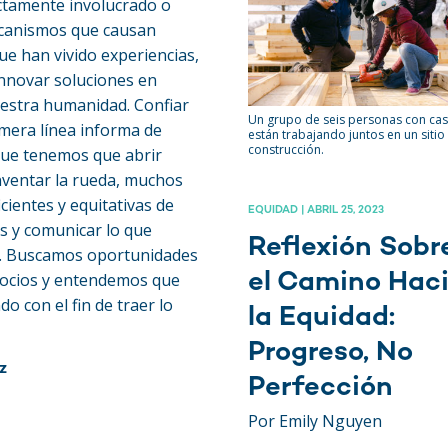
ctamente involucrado o
ecanismos que causan
ue han vivido experiencias,
nnovar soluciones en
uestra humanidad. Confiar
Un grupo de seis personas con ca
imera línea informa de
están trabajando juntos en un sitio
construcción.
que tenemos que abrir
nventar la rueda, muchos
ientes y equitativas de
EQUIDAD | ABRIL 25, 2023
os y comunicar lo que
Reflexión Sobr
ad. Buscamos oportunidades
el Camino Hac
socios y entendemos que
 con el fin de traer lo
la Equidad:
Progreso, No
z
Perfección
Por Emily Nguyen