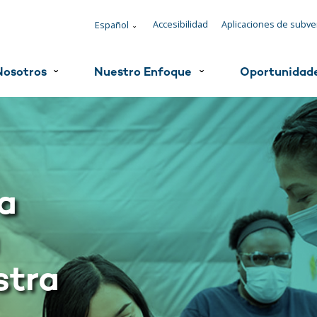
Accesibilidad
Aplicaciones de subv
Español
ˇ
Nosotros
Nuestro Enfoque
Oportunidad
ˇ
ˇ
a
stra