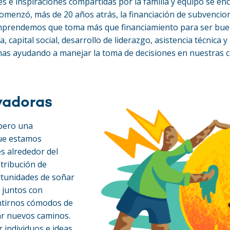
es e inspiraciones compartidas por la familia y equipo se e
menzó, más de 20 años atrás, la financiación de subvencio
mprendemos que toma más que financiamiento para ser bueno
, capital social, desarrollo de liderazgo, asistencia técnica
mas ayudando a manejar la toma de decisiones en nuestras 
vadoras
 pero una
que estamos
s alrededor del
stribución de
rtunidades de soñar
r juntos con
entirnos cómodos de
ar nuevos caminos.
 individuos e ideas.