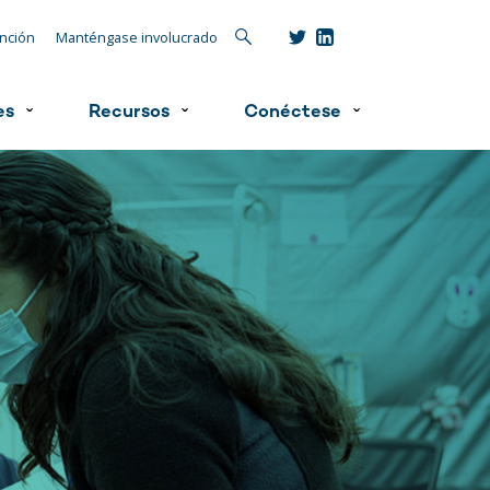
Búsqueda
ención
Manténgase involucrado
es
Recursos
Conéctese
ˇ
ˇ
ˇ