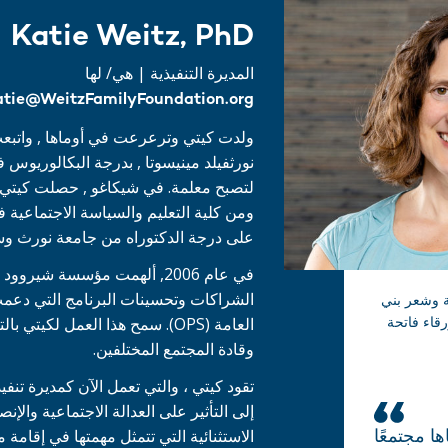
Katie Weitz, PhD
المديرة التنفيذية | هي/ لها
atie@WeitzFamilyFoundation.org
ولدت كيتي وترعرعت في أوماها , واتبع
نورثفيلد
مينيسوتا
, بدرجة البكالوريوس في
لتصبح معلمة. في شيكاغو , حصلت كيتي ع
ومن كلية التعليم والسياسة الاجتماعي
على درجة الدكتوراه من جامعة نورث وست
في عام 2006, ألهمت مؤسسة شير
الشراكات وتحسينات البرنامج التي دعم
ة وشعر بني
رقاء فاتحة
العامة (
OPS
). سمح هذا العمل لكيتي با
وقادة المجتمع المختلفين.
تقود كيتي ، والتي تعمل الآن كمديرة تنف
إلى التأثير على العدالة الاجتماعية وال
الاستثنائية التي تتمثل مهمتها في إقامة
ا مجتمعًا