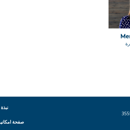
Me
رة
نبذة 
355
صفحة امكاني