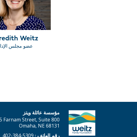
redith Weitz
عضو مجلس الإدا
مؤسسة عائلة ويتز
5 Farnam Street, Suite 800
Omaha, NE 68131
بحث
5309-384-402
رقم الهاتف :