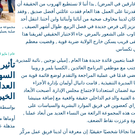
ا غارقين في المرض) , بدا أننا لا نستطيع الهروب من الحقيقة أن
درتنا على العمل. هذا العام فقدت عائلتي أفضل صديق , وفقد
كان لدينا مخاوف صحية من آبائنا وأبنائنا وابن أختنا. انتقل أحد
عزيز إلى فرص جديدة في فصل الربيع. طوال أشهر الصيف ,
مجموعة من
صلبة يعملو
نتناوب على الشعور بالمرض. جاء الاختبار الحقيقي لفريقنا هذا
قى قريب يسكن خارج الولاية ضربة قوية , وقضيت معظم
 تكساس.
عام | مايو 3, 2022
نا قمنا بتعيين قائدة جديدة هذا العام , إميلي نوجين , نائبة للمديرة.
تأثي
نب مع موظفي البرنامج العائدين , الكسيا بلمر و روبيا
ضي قدمًا في عملية المراجعة والتقدم لوضع قائمة قوية من
السه
المديرة التنفيذية , قامت دانيال أولمان بإدارة الأجزاء
العدا
ية لضمان استعدادنا لاجتماع مجلس الإدارة. أصبحت الأبعاد
الخير
 الفنية والدعم الداخلي حقيقة واقعية مع إضافة مينيشا
اي كعضوين في فريق الموارد البشرية والسياسات على
بواسطة ك
 هذه المجموعة الرائعة من النساء العديد من أبعاد عملنا ,
أوماها م
وة وعززت نقاط الضعف.
مذهلة عن
ا نجاحًا شخصيًا حقيقيًا. إن معرفة أن لدينا فريق عمل مركّز