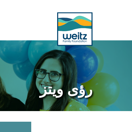
بحث
رؤى ويتز