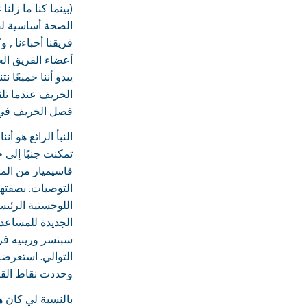
(بينما كنا ما زلن
الصحة أساسية لق
فريقنا أحباءنا , و
أعضاء الفريق ال
يبدو أننا جميعًا 
الخريف عندما تل
فصل الخريف في
النبأ الرائع هو أن
تمكنت جنبًا إلى ج
قاسيميار من الم
التوصيات. بصفتها 
اللوجستية الرئيس
الجديدة للمساعدة
سبنسر ورينيه فر
التوالي. استعرضت
وحددت نقاط الق
بالنسبة لي كان هذ