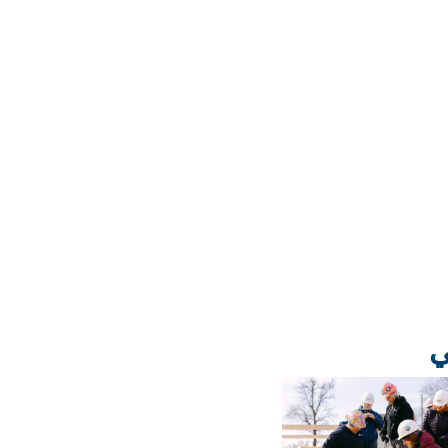
ارجع الى رؤى ويتز
ي